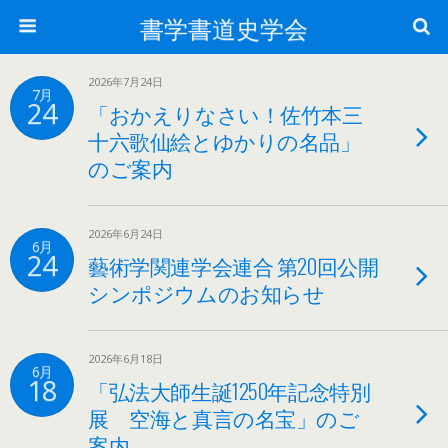
書学書道史学会
2026年7月24日
7月
24
「おかえりなさい！佐竹本三
十六歌仙絵とゆかりの名品」
のご案内
2026年6月24日
6月
24
藝術学関連学会連合 第20回公開
シンポジウムのお知らせ
2026年6月18日
6月
18
「弘法大師生誕1250年記念特別
展 空海と真言の名宝」のご
案内