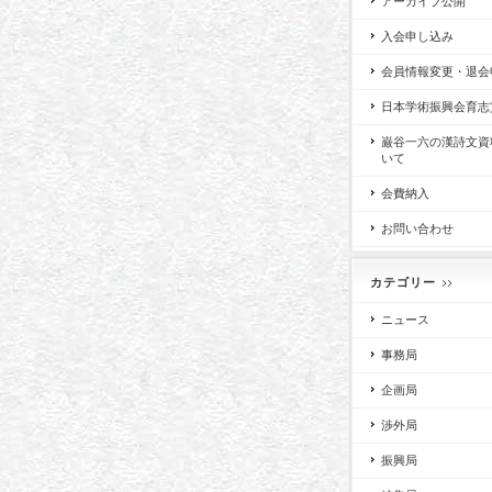
アーカイブ公開
入会申し込み
会員情報変更・退会
日本学術振興会育志
巌谷一六の漢詩文資
いて
会費納入
お問い合わせ
カテゴリー
ニュース
事務局
企画局
渉外局
振興局