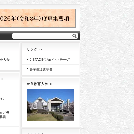
リンク
学会大会
J-STAGE(ジェイ･ステージ)
書学書道史学会
奈良教育大学
うこ
介／役
委員一