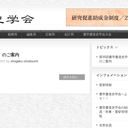
振興局
編集局
広報局
会計局
書学書道史学会大会
トピックス
」のご案内
第35回書学書道史
021 by
shogaku-shodoushi
のご案内
インフォメーション
続きを読む...
更新情報
書学書道史学会へよ
そ！！
書学書道史学会の紹
員・幹事・選挙管理
覧
名誉会員